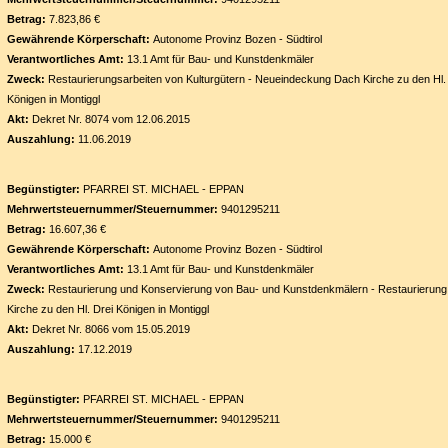
Betrag:
7.823,86 €
Gewährende Körperschaft:
Autonome Provinz Bozen - Südtirol
Verantwortliches Amt:
13.1 Amt für Bau- und Kunstdenkmäler
Zweck:
Restaurierungsarbeiten von Kulturgütern - Neueindeckung Dach Kirche zu den Hl.
Königen in Montiggl
Akt:
Dekret Nr. 8074 vom 12.06.2015
Auszahlung:
11.06.2019
Begünstigter:
PFARREI ST. MICHAEL - EPPAN
Mehrwertsteuernummer/Steuernummer:
9401295211
Betrag:
16.607,36 €
Gewährende Körperschaft:
Autonome Provinz Bozen - Südtirol
Verantwortliches Amt:
13.1 Amt für Bau- und Kunstdenkmäler
Zweck:
Restaurierung und Konservierung von Bau- und Kunstdenkmälern - Restaurierung
Kirche zu den Hl. Drei Königen in Montiggl
Akt:
Dekret Nr. 8066 vom 15.05.2019
Auszahlung:
17.12.2019
Begünstigter:
PFARREI ST. MICHAEL - EPPAN
Mehrwertsteuernummer/Steuernummer:
9401295211
Betrag:
15.000 €