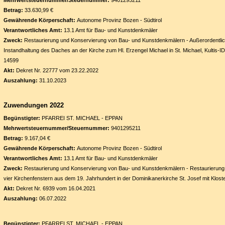
Mehrwertsteuernummer/Steuernummer:
9401295211
Betrag:
33.630,99 €
Gewährende Körperschaft:
Autonome Provinz Bozen - Südtirol
Verantwortliches Amt:
13.1 Amt für Bau- und Kunstdenkmäler
Zweck:
Restaurierung und Konservierung von Bau- und Kunstdenkmälern - Außerordentli
Instandhaltung des Daches an der Kirche zum Hl. Erzengel Michael in St. Michael, Kultis-ID
14599
Akt:
Dekret Nr. 22777 vom 23.22.2022
Auszahlung:
31.10.2023
Zuwendungen 2022
Begünstigter:
PFARREI ST. MICHAEL - EPPAN
Mehrwertsteuernummer/Steuernummer:
9401295211
Betrag:
9.167,04 €
Gewährende Körperschaft:
Autonome Provinz Bozen - Südtirol
Verantwortliches Amt:
13.1 Amt für Bau- und Kunstdenkmäler
Zweck:
Restaurierung und Konservierung von Bau- und Kunstdenkmälern - Restaurierung
vier Kirchenfenstern aus dem 19. Jahrhundert in der Dominikanerkirche St. Josef mit Klost
Akt:
Dekret Nr. 6939 vom 16.04.2021
Auszahlung:
06.07.2022
Begünstigter:
PFARREI ST. MICHAEL - EPPAN