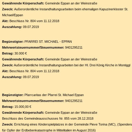
Gewährende Körperschaft:
Gemeinde Eppan an der Weinstraße
Zweck:
Außerordentliche Instandhaltungsarbeiten beim ehemaligen Kapuzinerkloster St.
Michael/Eppan
Akt:
Beschluss Nr. 804 vom 11.12.2018
Auszahlung:
09.07.2019
Begünstigter:
PFARREI ST. MICHAEL - EPPAN
Mehrwertsteuernummer/Steuernummer:
9401295211
Betrag:
30.000 €
Gewährende Körperschaft:
Gemeinde Eppan an der Weinstraße
Zweck:
Außerordentliche Instandhaltungsarbeiten bei der Hl. Drei König Kirche in Montiggl
Akt:
Beschluss Nr. 804 vom 11.12.2018
Auszahlung:
09.07.2019
Begünstigter:
Pfarrcaritas der Pfarrei St. Michael Eppan
Mehrwertsteuernummer/Steuernummer:
9401295211
Betrag:
15.000,00 €
Gewährende Körperschaft:
Gemeinde Eppan an der Weinstraße
Beschluss des Gemeindeausschusses Nr. 855 vom 28.12.2018
Zweck:
Errichtung eines Kinderspielplatzes in der Gemeinde Pieve Torina (MC), (Spenden
für Opfer der Erdbebenkatastrophe in Mittelitalien im August 2016)