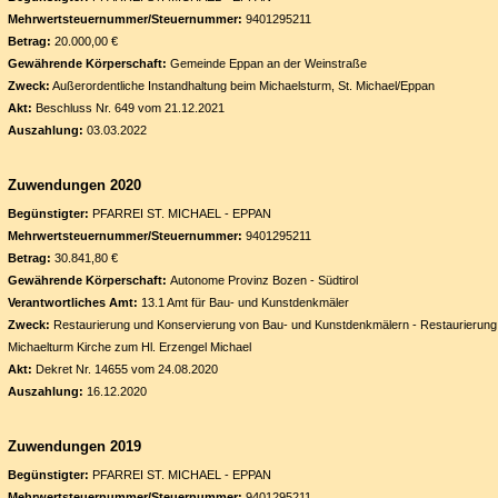
Mehrwertsteuernummer/Steuernummer:
9401295211
Betrag:
20.000,00 €
Gewährende Körperschaft:
Gemeinde Eppan an der Weinstraße
Zweck:
Außerordentliche Instandhaltung beim Michaelsturm, St. Michael/Eppan
Akt:
Beschluss Nr. 649 vom 21.12.2021
Auszahlung:
03.03.2022
Zuwendungen 2020
Begünstigter:
PFARREI ST. MICHAEL - EPPAN
Mehrwertsteuernummer/Steuernummer:
9401295211
Betrag:
30.841,80 €
Gewährende Körperschaft:
Autonome Provinz Bozen - Südtirol
Verantwortliches Amt:
13.1 Amt für Bau- und Kunstdenkmäler
Zweck:
Restaurierung und Konservierung von Bau- und Kunstdenkmälern - Restaurierung
Michaelturm Kirche zum Hl. Erzengel Michael
Akt:
Dekret Nr. 14655 vom 24.08.2020
Auszahlung:
16.12.2020
Zuwendungen 2019
Begünstigter:
PFARREI ST. MICHAEL - EPPAN
Mehrwertsteuernummer/Steuernummer:
9401295211