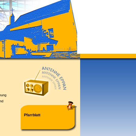
deutsch
|
italiano
nung
und
Pfarrblatt