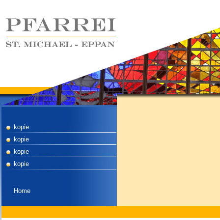
kopie
kopie
kopie
kopie
Home