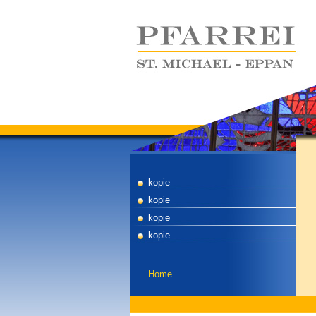
kopie
kopie
kopie
kopie
Home